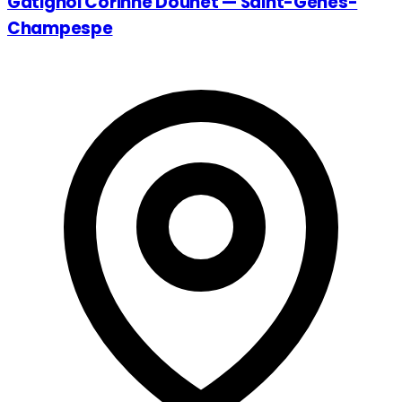
Gatignol Corinne Douhet — Saint-Genès-
Champespe