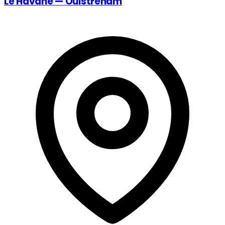
Le Havane — Ouistreham