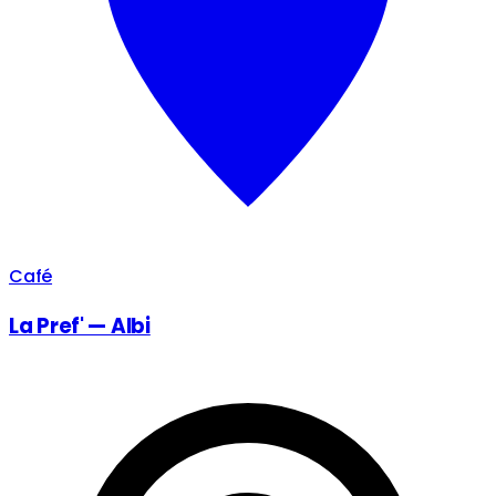
Café
La Pref' — Albi