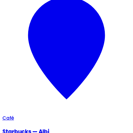
Café
Starbucks — Albi