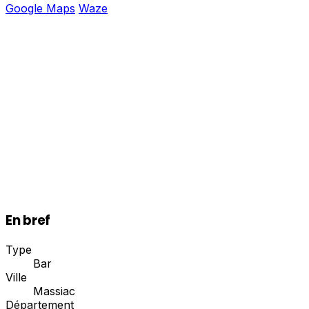
Google Maps
Waze
En bref
Type
Bar
Ville
Massiac
Département