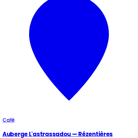
Café
Auberge L'astrassadou — Rézentières