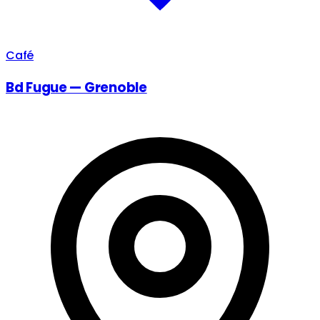
Café
Bd Fugue — Grenoble