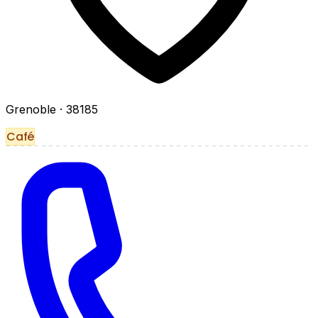
Grenoble
· 38185
Café