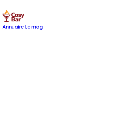
Annuaire
Le mag