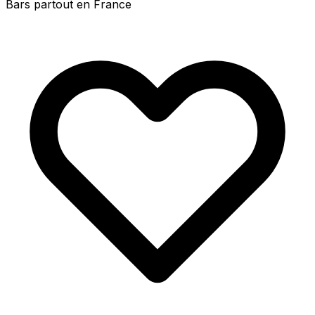
Bars partout en France