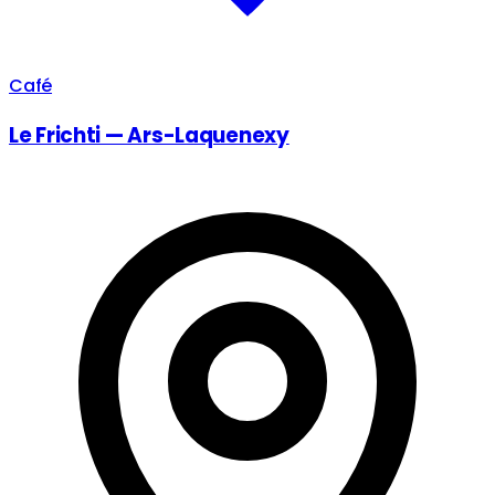
Café
Le Frichti — Ars-Laquenexy