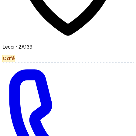
Lecci
· 2A139
Café