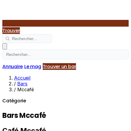
Trouver
Annuaire
Le mag
Trouver un bar
Accueil
/
Bars
/
Mccafé
Catégorie
Bars Mccafé
Café Mccafé