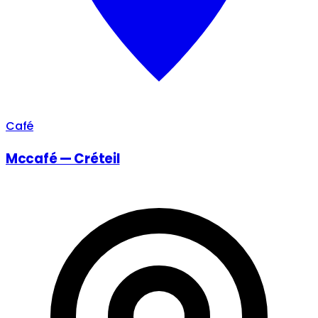
Café
Mccafé — Créteil