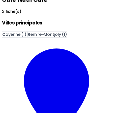
2 fiche(s)
Villes principales
Cayenne
(1)
Remire-Montjoly
(1)