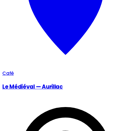
Café
Le Médiéval — Aurillac