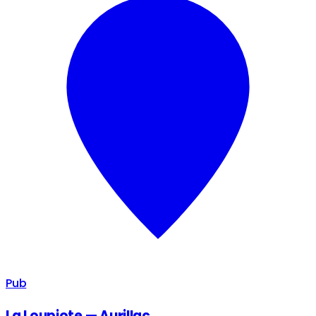
Pub
La Loupiote — Aurillac