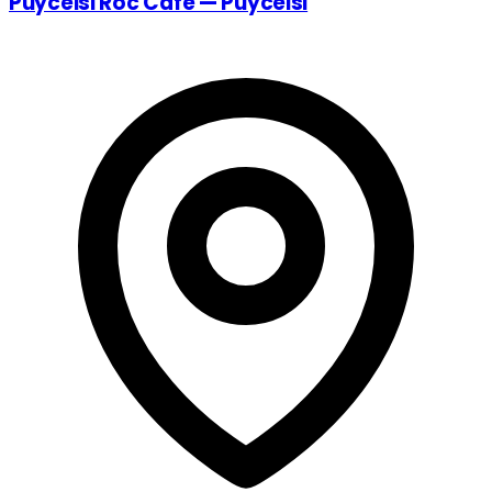
Puycelsi Roc Café — Puycelsi