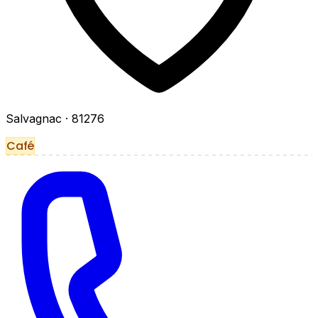
Salvagnac
· 81276
Café