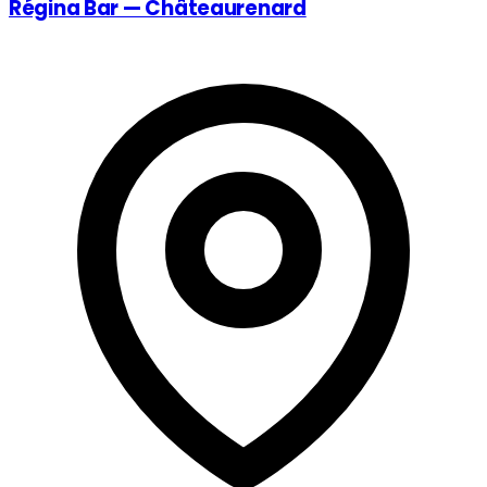
Régina Bar — Châteaurenard