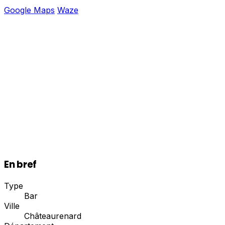
Google Maps
Waze
En bref
Type
Bar
Ville
Châteaurenard