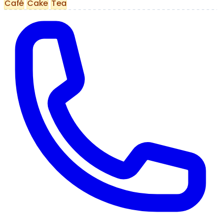
Café
Cake
Tea