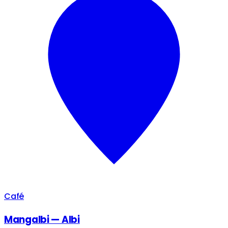
Café
Mangalbi — Albi