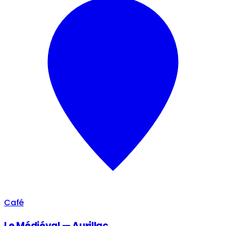
Café
Le Médiéval — Aurillac