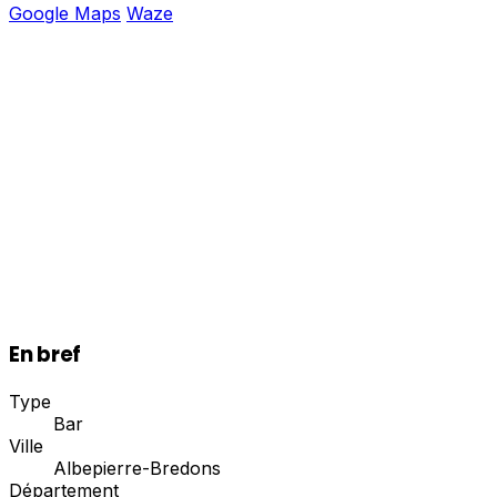
Google Maps
Waze
En bref
Type
Bar
Ville
Albepierre-Bredons
Département