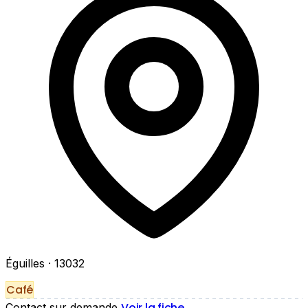
Éguilles
· 13032
Café
Voir la fiche
Contact sur demande