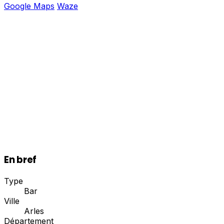
Google Maps
Waze
En bref
Type
Bar
Ville
Arles
Département