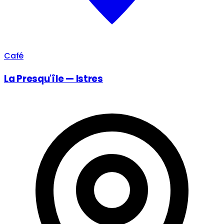
Café
La Presqu'île — Istres