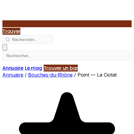
Trouver
Annuaire
Le mag
Trouver un bar
Annuaire
/
Bouches-du-Rhône
/
Point — La Ciotat