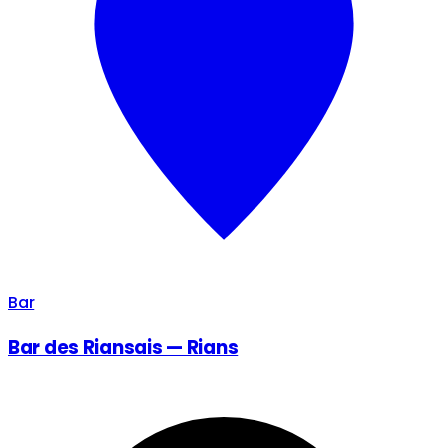
Bar
Bar des Riansais — Rians