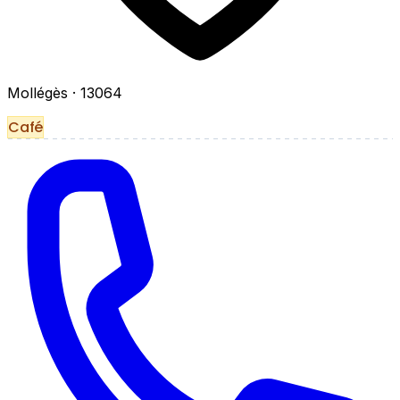
Mollégès
· 13064
Café