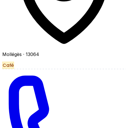
Mollégès
· 13064
Café