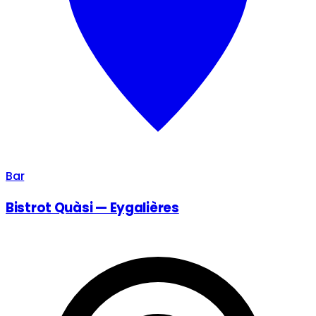
Bar
Bistrot Quàsi — Eygalières