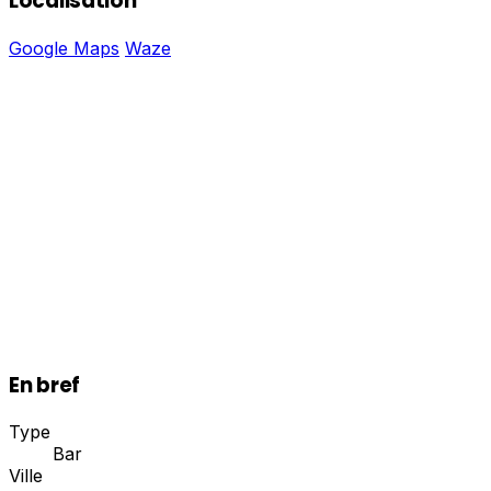
Localisation
Google Maps
Waze
En bref
Type
Bar
Ville